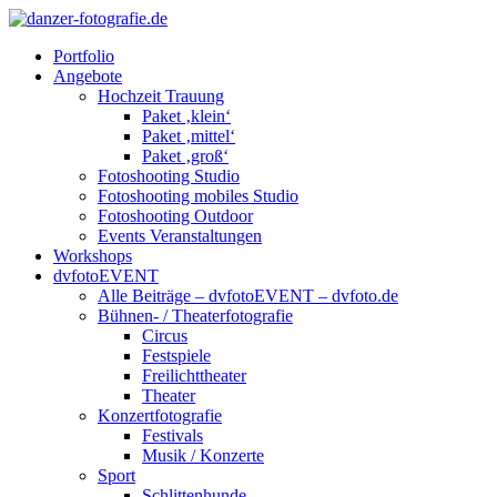
Portfolio
Angebote
Hochzeit Trauung
Paket ‚klein‘
Paket ‚mittel‘
Paket ‚groß‘
Fotoshooting Studio
Fotoshooting mobiles Studio
Fotoshooting Outdoor
Events Veranstaltungen
Workshops
dvfotoEVENT
Alle Beiträge – dvfotoEVENT – dvfoto.de
Bühnen- / Theaterfotografie
Circus
Festspiele
Freilichttheater
Theater
Konzertfotografie
Festivals
Musik / Konzerte
Sport
Schlittenhunde