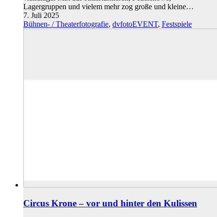
Lagergruppen und vielem mehr zog große und kleine…
7. Juli 2025
Bühnen- / Theaterfotografie
,
dvfotoEVENT
,
Festspiele
Circus Krone – vor und hinter den Kulissen