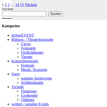
1
2
3
…
14
15
Nächste
Suchen
Suchen
Kategorien
dvfotoEVENT
Bühnen- / Theaterfotografie
Circus
Festspiele
Freilichttheater
Theater
Konzertfotografie
Festivals
Musik / Konzerte
Sport
sonstige Sportevents
Schlittenhunde
Technik
Flugzeuge
Großsegler
Oldtimer
weitere / sonstige Events