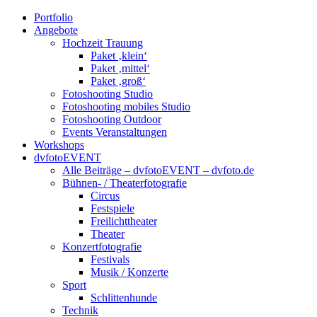
Portfolio
Angebote
Hochzeit Trauung
Paket ‚klein‘
Paket ‚mittel‘
Paket ‚groß‘
Fotoshooting Studio
Fotoshooting mobiles Studio
Fotoshooting Outdoor
Events Veranstaltungen
Workshops
dvfotoEVENT
Alle Beiträge – dvfotoEVENT – dvfoto.de
Bühnen- / Theaterfotografie
Circus
Festspiele
Freilichttheater
Theater
Konzertfotografie
Festivals
Musik / Konzerte
Sport
Schlittenhunde
Technik