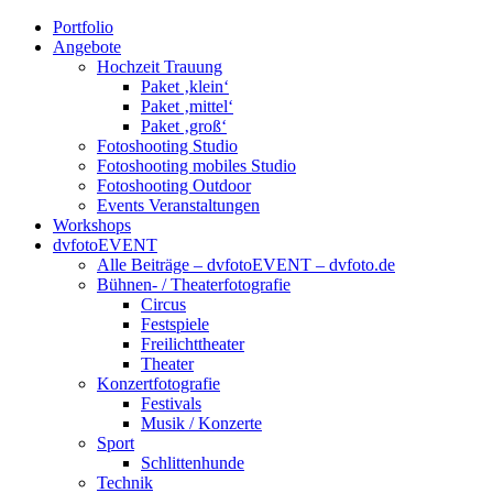
Portfolio
Angebote
Hochzeit Trauung
Paket ‚klein‘
Paket ‚mittel‘
Paket ‚groß‘
Fotoshooting Studio
Fotoshooting mobiles Studio
Fotoshooting Outdoor
Events Veranstaltungen
Workshops
dvfotoEVENT
Alle Beiträge – dvfotoEVENT – dvfoto.de
Bühnen- / Theaterfotografie
Circus
Festspiele
Freilichttheater
Theater
Konzertfotografie
Festivals
Musik / Konzerte
Sport
Schlittenhunde
Technik