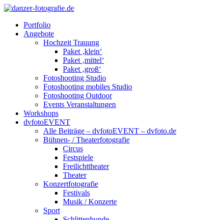
Portfolio
Angebote
Hochzeit Trauung
Paket ‚klein‘
Paket ‚mittel‘
Paket ‚groß‘
Fotoshooting Studio
Fotoshooting mobiles Studio
Fotoshooting Outdoor
Events Veranstaltungen
Workshops
dvfotoEVENT
Alle Beiträge – dvfotoEVENT – dvfoto.de
Bühnen- / Theaterfotografie
Circus
Festspiele
Freilichttheater
Theater
Konzertfotografie
Festivals
Musik / Konzerte
Sport
Schlittenhunde