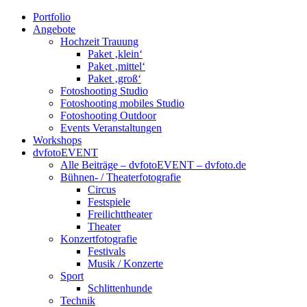
Portfolio
Angebote
Hochzeit Trauung
Paket ‚klein‘
Paket ‚mittel‘
Paket ‚groß‘
Fotoshooting Studio
Fotoshooting mobiles Studio
Fotoshooting Outdoor
Events Veranstaltungen
Workshops
dvfotoEVENT
Alle Beiträge – dvfotoEVENT – dvfoto.de
Bühnen- / Theaterfotografie
Circus
Festspiele
Freilichttheater
Theater
Konzertfotografie
Festivals
Musik / Konzerte
Sport
Schlittenhunde
Technik