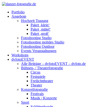
Portfolio
Angebote
Hochzeit Trauung
Paket ‚klein‘
Paket ‚mittel‘
Paket ‚groß‘
Fotoshooting Studio
Fotoshooting mobiles Studio
Fotoshooting Outdoor
Events Veranstaltungen
Workshops
dvfotoEVENT
Alle Beiträge – dvfotoEVENT – dvfoto.de
Bühnen- / Theaterfotografie
Circus
Festspiele
Freilichttheater
Theater
Konzertfotografie
Festivals
Musik / Konzerte
Sport
Schlittenhunde