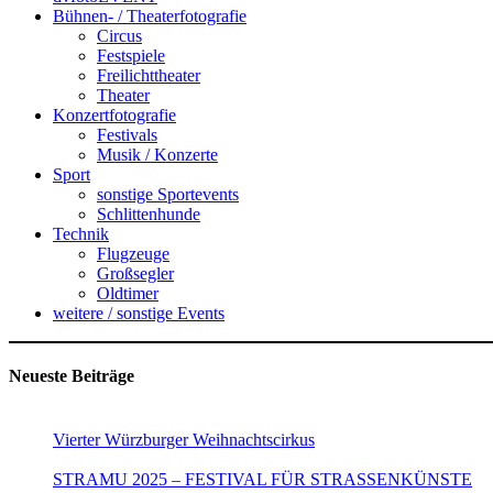
Bühnen- / Theaterfotografie
Circus
Festspiele
Freilichttheater
Theater
Konzertfotografie
Festivals
Musik / Konzerte
Sport
sonstige Sportevents
Schlittenhunde
Technik
Flugzeuge
Großsegler
Oldtimer
weitere / sonstige Events
Neueste Beiträge
Vierter Würzburger Weihnachtscirkus
STRAMU 2025 – FESTIVAL FÜR STRASSENKÜNSTE