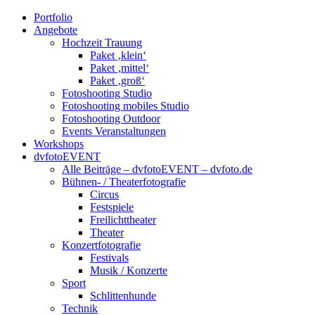
Portfolio
Angebote
Hochzeit Trauung
Paket ‚klein‘
Paket ‚mittel‘
Paket ‚groß‘
Fotoshooting Studio
Fotoshooting mobiles Studio
Fotoshooting Outdoor
Events Veranstaltungen
Workshops
dvfotoEVENT
Alle Beiträge – dvfotoEVENT – dvfoto.de
Bühnen- / Theaterfotografie
Circus
Festspiele
Freilichttheater
Theater
Konzertfotografie
Festivals
Musik / Konzerte
Sport
Schlittenhunde
Technik