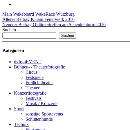
Main
Wakeboard
WakeRace
Würzburg
Älterer Beitrag
Kiliani Feuerwerk 2016
Neuerer Beitrag
Oldtimertreffen am Schenkenturm 2016
Suchen
Suchen
Kategorien
dvfotoEVENT
Bühnen- / Theaterfotografie
Circus
Festspiele
Freilichttheater
Theater
Konzertfotografie
Festivals
Musik / Konzerte
Sport
sonstige Sportevents
Schlittenhunde
Technik
Flugzeuge