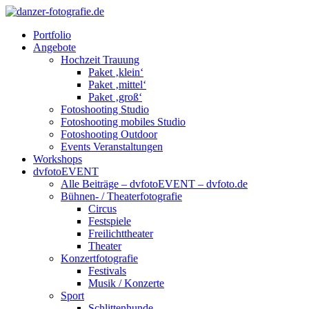
Portfolio
Angebote
Hochzeit Trauung
Paket ‚klein‘
Paket ‚mittel‘
Paket ‚groß‘
Fotoshooting Studio
Fotoshooting mobiles Studio
Fotoshooting Outdoor
Events Veranstaltungen
Workshops
dvfotoEVENT
Alle Beiträge – dvfotoEVENT – dvfoto.de
Bühnen- / Theaterfotografie
Circus
Festspiele
Freilichttheater
Theater
Konzertfotografie
Festivals
Musik / Konzerte
Sport
Schlittenhunde