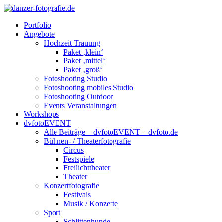
Portfolio
Angebote
Hochzeit Trauung
Paket ‚klein‘
Paket ‚mittel‘
Paket ‚groß‘
Fotoshooting Studio
Fotoshooting mobiles Studio
Fotoshooting Outdoor
Events Veranstaltungen
Workshops
dvfotoEVENT
Alle Beiträge – dvfotoEVENT – dvfoto.de
Bühnen- / Theaterfotografie
Circus
Festspiele
Freilichttheater
Theater
Konzertfotografie
Festivals
Musik / Konzerte
Sport
Schlittenhunde