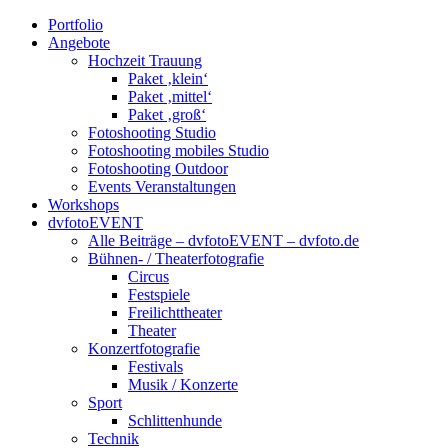
Portfolio
Angebote
Hochzeit Trauung
Paket ‚klein‘
Paket ‚mittel‘
Paket ‚groß‘
Fotoshooting Studio
Fotoshooting mobiles Studio
Fotoshooting Outdoor
Events Veranstaltungen
Workshops
dvfotoEVENT
Alle Beiträge – dvfotoEVENT – dvfoto.de
Bühnen- / Theaterfotografie
Circus
Festspiele
Freilichttheater
Theater
Konzertfotografie
Festivals
Musik / Konzerte
Sport
Schlittenhunde
Technik