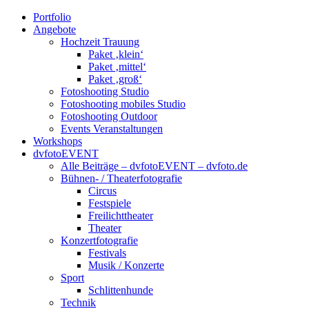
Portfolio
Angebote
Hochzeit Trauung
Paket ‚klein‘
Paket ‚mittel‘
Paket ‚groß‘
Fotoshooting Studio
Fotoshooting mobiles Studio
Fotoshooting Outdoor
Events Veranstaltungen
Workshops
dvfotoEVENT
Alle Beiträge – dvfotoEVENT – dvfoto.de
Bühnen- / Theaterfotografie
Circus
Festspiele
Freilichttheater
Theater
Konzertfotografie
Festivals
Musik / Konzerte
Sport
Schlittenhunde
Technik