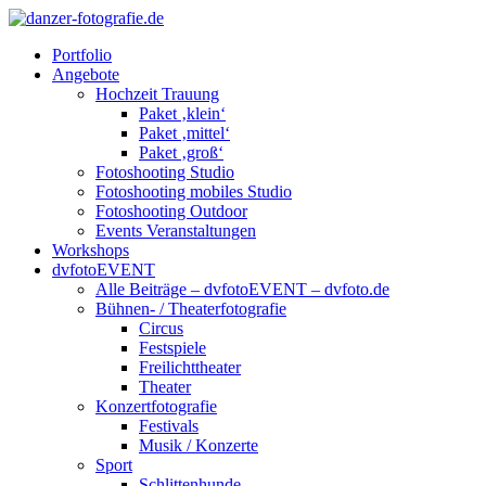
Portfolio
Angebote
Hochzeit Trauung
Paket ‚klein‘
Paket ‚mittel‘
Paket ‚groß‘
Fotoshooting Studio
Fotoshooting mobiles Studio
Fotoshooting Outdoor
Events Veranstaltungen
Workshops
dvfotoEVENT
Alle Beiträge – dvfotoEVENT – dvfoto.de
Bühnen- / Theaterfotografie
Circus
Festspiele
Freilichttheater
Theater
Konzertfotografie
Festivals
Musik / Konzerte
Sport
Schlittenhunde