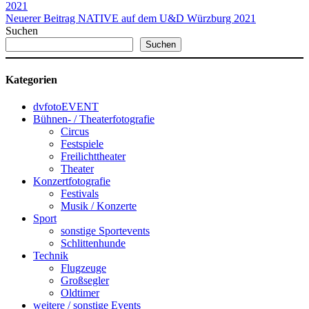
2021
Neuerer Beitrag
NATIVE auf dem U&D Würzburg 2021
Suchen
Suchen
Kategorien
dvfotoEVENT
Bühnen- / Theaterfotografie
Circus
Festspiele
Freilichttheater
Theater
Konzertfotografie
Festivals
Musik / Konzerte
Sport
sonstige Sportevents
Schlittenhunde
Technik
Flugzeuge
Großsegler
Oldtimer
weitere / sonstige Events