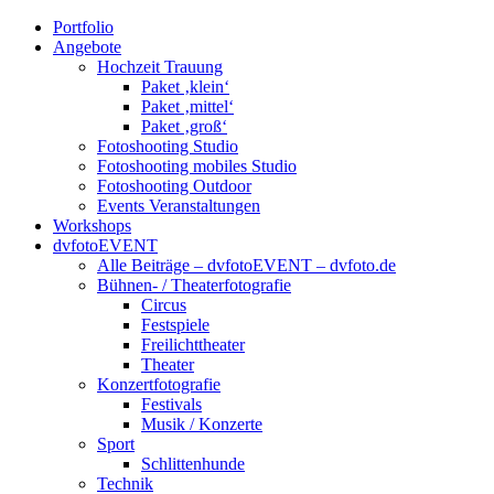
Portfolio
Angebote
Hochzeit Trauung
Paket ‚klein‘
Paket ‚mittel‘
Paket ‚groß‘
Fotoshooting Studio
Fotoshooting mobiles Studio
Fotoshooting Outdoor
Events Veranstaltungen
Workshops
dvfotoEVENT
Alle Beiträge – dvfotoEVENT – dvfoto.de
Bühnen- / Theaterfotografie
Circus
Festspiele
Freilichttheater
Theater
Konzertfotografie
Festivals
Musik / Konzerte
Sport
Schlittenhunde
Technik