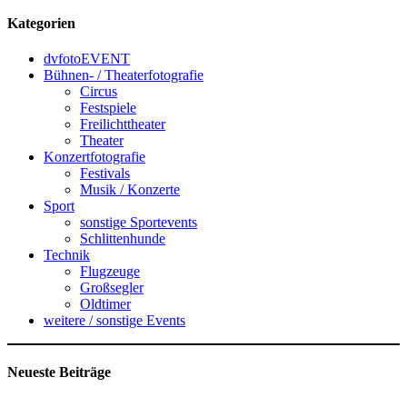
Kategorien
dvfotoEVENT
Bühnen- / Theaterfotografie
Circus
Festspiele
Freilichttheater
Theater
Konzertfotografie
Festivals
Musik / Konzerte
Sport
sonstige Sportevents
Schlittenhunde
Technik
Flugzeuge
Großsegler
Oldtimer
weitere / sonstige Events
Neueste Beiträge