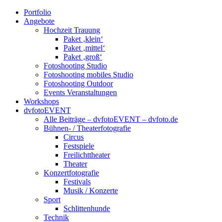
Portfolio
Angebote
Hochzeit Trauung
Paket ‚klein‘
Paket ‚mittel‘
Paket ‚groß‘
Fotoshooting Studio
Fotoshooting mobiles Studio
Fotoshooting Outdoor
Events Veranstaltungen
Workshops
dvfotoEVENT
Alle Beiträge – dvfotoEVENT – dvfoto.de
Bühnen- / Theaterfotografie
Circus
Festspiele
Freilichttheater
Theater
Konzertfotografie
Festivals
Musik / Konzerte
Sport
Schlittenhunde
Technik