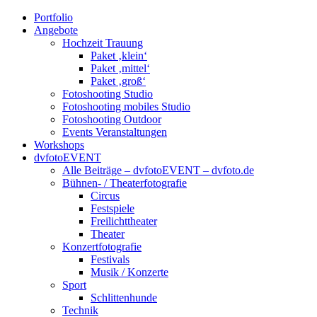
Portfolio
Angebote
Hochzeit Trauung
Paket ‚klein‘
Paket ‚mittel‘
Paket ‚groß‘
Fotoshooting Studio
Fotoshooting mobiles Studio
Fotoshooting Outdoor
Events Veranstaltungen
Workshops
dvfotoEVENT
Alle Beiträge – dvfotoEVENT – dvfoto.de
Bühnen- / Theaterfotografie
Circus
Festspiele
Freilichttheater
Theater
Konzertfotografie
Festivals
Musik / Konzerte
Sport
Schlittenhunde
Technik