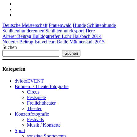
Deutsche Meisterschaft
Frauenwald
Hunde
Schlittenhunde
Schlittenhunderennen
Schlittenhundesport
Tiere
Älterer Beitrag
Bulldogtreffen Lohr Halsbach 2014
Neuerer Beitrag
Braveheart Battle Münnerstadt 2015
Suchen
Suchen
Kategorien
dvfotoEVENT
Bühnen- / Theaterfotografie
Circus
Festspiele
Freilichttheater
Theater
Konzertfotografie
Festivals
Musik / Konzerte
Sport
sonstige Sportevents