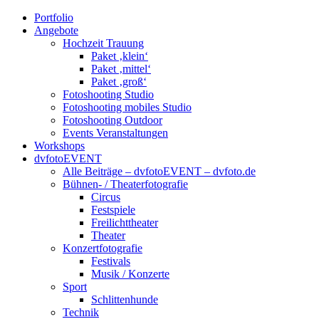
Portfolio
Angebote
Hochzeit Trauung
Paket ‚klein‘
Paket ‚mittel‘
Paket ‚groß‘
Fotoshooting Studio
Fotoshooting mobiles Studio
Fotoshooting Outdoor
Events Veranstaltungen
Workshops
dvfotoEVENT
Alle Beiträge – dvfotoEVENT – dvfoto.de
Bühnen- / Theaterfotografie
Circus
Festspiele
Freilichttheater
Theater
Konzertfotografie
Festivals
Musik / Konzerte
Sport
Schlittenhunde
Technik