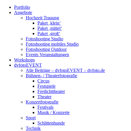
Portfolio
Angebote
Hochzeit Trauung
Paket ‚klein‘
Paket ‚mittel‘
Paket ‚groß‘
Fotoshooting Studio
Fotoshooting mobiles Studio
Fotoshooting Outdoor
Events Veranstaltungen
Workshops
dvfotoEVENT
Alle Beiträge – dvfotoEVENT – dvfoto.de
Bühnen- / Theaterfotografie
Circus
Festspiele
Freilichttheater
Theater
Konzertfotografie
Festivals
Musik / Konzerte
Sport
Schlittenhunde
Technik